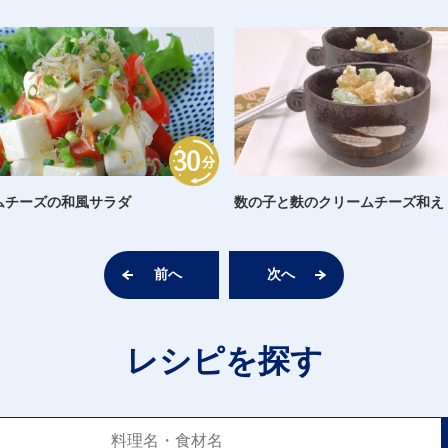
ムチーズの和風サラダ
数の子と麩のクリームチーズ和え
前へ
次へ
レシピを探す