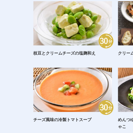
枝豆とクリームチーズの塩麹和え
クリー
チーズ風味の冷製トマトスープ
めんつ
ゃこ