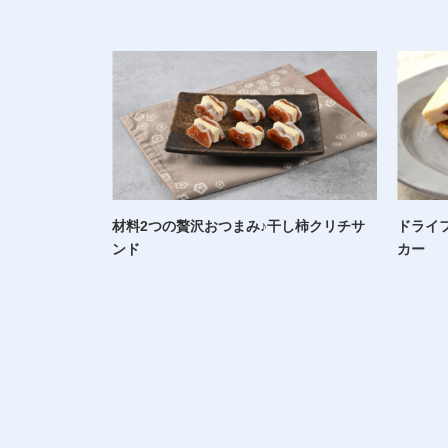
材料2つの贅沢おつまみ♪干し柿クリチサ
ドライ
ンド
カー