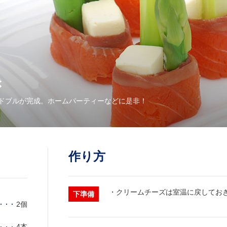
き
ドブルが完成。ホームパーティーなどに是非！
作り方
・クリームチーズは室温に戻してお
下準備
2個
4本