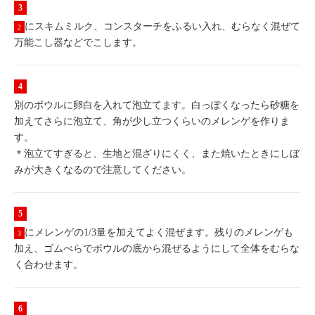
にスキムミルク、コンスターチをふるい入れ、むらなく混ぜて
2
万能こし器などでこします。
別のボウルに卵白を入れて泡立てます。白っぽくなったら砂糖を
加えてさらに泡立て、角が少し立つくらいのメレンゲを作りま
す。
＊泡立てすぎると、生地と混ざりにくく、また焼いたときにしぼ
みが大きくなるので注意してください。
にメレンゲの1/3量を加えてよく混ぜます。残りのメレンゲも
3
加え、ゴムべらでボウルの底から混ぜるようにして全体をむらな
く合わせます。