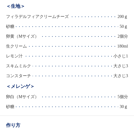
＜生地＞
フィラデルフィアクリームチーズ
200ｇ
砂糖
50ｇ
卵黄（Mサイズ）
2個分
生クリーム
180ml
レモン汁
小さじ1
スキムミルク
大さじ3
コンスターチ
大さじ3
＜メレンゲ＞
卵白（Mサイズ）
5個分
砂糖
30ｇ
作り方