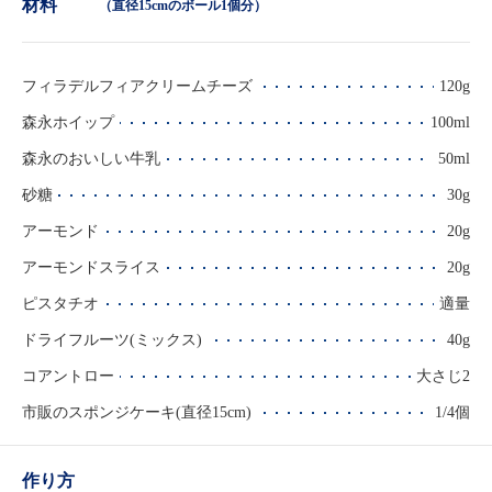
材料
（直径15cmのボール1個分）
フィラデルフィアクリームチーズ
120g
森永ホイップ
100ml
森永のおいしい牛乳
50ml
砂糖
30g
アーモンド
20g
アーモンドスライス
20g
ピスタチオ
適量
ドライフルーツ(ミックス)
40g
コアントロー
大さじ2
市販のスポンジケーキ(直径15cm)
1/4個
作り方