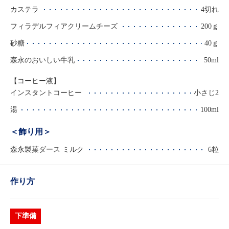
カステラ
4切れ
フィラデルフィアクリームチーズ
200ｇ
砂糖
40ｇ
森永のおいしい牛乳
50ml
【コーヒー液】
インスタントコーヒー
小さじ2
湯
100ml
＜飾り用＞
森永製菓ダース ミルク
6粒
作り方
下準備