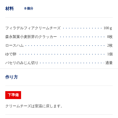
材料
８個分
フィラデルフィアクリームチーズ
100ｇ
森永製菓小麦胚芽のクラッカー
8枚
ロースハム
2枚
ゆで卵
1個
パセリのみじん切り
適量
作り方
下準備
クリームチーズは室温に戻します。