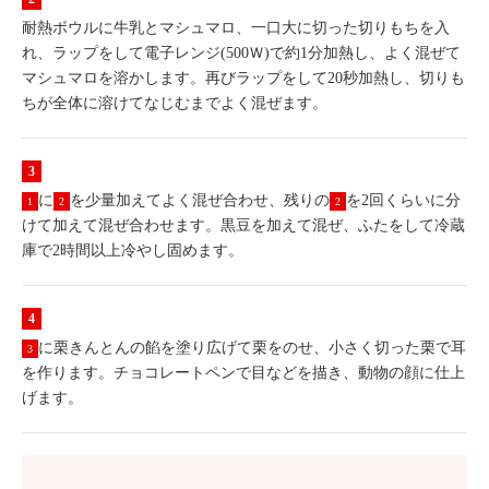
耐熱ボウルに牛乳とマシュマロ、一口大に切った切りもちを入
れ、ラップをして電子レンジ(500Ｗ)で約1分加熱し、よく混ぜて
マシュマロを溶かします。再びラップをして20秒加熱し、切りも
ちが全体に溶けてなじむまでよく混ぜます。
に
を少量加えてよく混ぜ合わせ、残りの
を2回くらいに分
1
2
2
けて加えて混ぜ合わせます。黒豆を加えて混ぜ、ふたをして冷蔵
庫で2時間以上冷やし固めます。
に栗きんとんの餡を塗り広げて栗をのせ、小さく切った栗で耳
3
を作ります。チョコレートペンで目などを描き、動物の顔に仕上
げます。