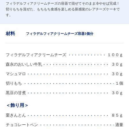
フィラデルフィアクリームチーズの容器で混ぜてそのまま冷やせば完成！
切りもちを混ぜた、もちもち食感を楽しめる新感覚のレアチーズケーキで
す。
材料
フィラデルフィアクリームチーズ容器1個分
フィラデルフィアクリームチーズ
１００ｇ
森永のおいしい牛乳
３０ｇ
マシュマロ
３０ｇ
切りもち
１個
黒豆の甘煮
３０ｇ
＜飾り用＞
栗きんとん
８５ｇ
チョコレートペン
適量