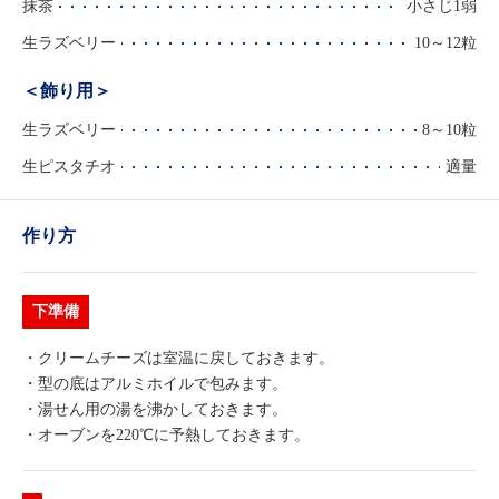
抹茶
小さじ1弱
生ラズベリー
10～12粒
＜飾り用＞
生ラズベリー
8～10粒
生ピスタチオ
適量
作り方
下準備
・クリームチーズは室温に戻しておきます。
・型の底はアルミホイルで包みます。
・湯せん用の湯を沸かしておきます。
・オーブンを220℃に予熱しておきます。