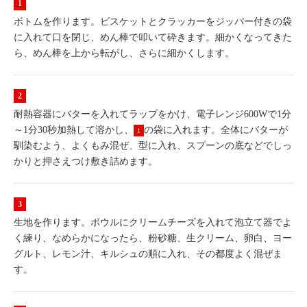
ボトムを作ります。ビスケットとクラッカーをジッパー付きの袋
に入れて口を閉じ、めん棒で叩いて砕きます。細かくなってきた
ら、めん棒を上から転がし、さらに細かくします。
耐熱容器にバターを入れてラップをかけ、電子レンジ600Wで1分
～1分30秒加熱して溶かし、
の袋に入れます。全体にバターが
1
馴染むよう、よくもみ混ぜ、型に入れ、スプーンの底などでしっ
かりと押さえつけ敷き詰めます。
生地を作ります。ボウルにクリームチーズを入れて泡立て器でよ
く練り、なめらかになったら、粉砂糖、生クリーム、卵白、ヨー
グルト、レモン汁、キルシュの順に入れ、その都度よく混ぜま
す。