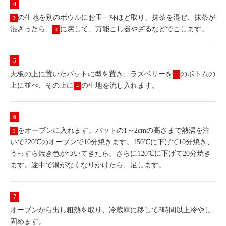
の生地を別のボウルにお玉一杯ほど取り、抹茶を混ぜ、抹茶が
3
混ざったら、
に戻して、万能こし器やざるなどでこします。
3
天板の上に置いたバットに型を置き、ラズベリーを
のボトムの
2
上に並べ、その上に
の生地を流し入れます。
4
をオーブンに入れます。バットの1～2cmの高さまで熱湯を注
5
いで220℃のオーブンで10分焼きます。150℃に下げて10分焼き、
うっすら焼き色がついてきたら、さらに120℃に下げて20分焼き
ます。途中で湯がなくなりかけたら、足します。
オーブンから出し粗熱を取り、冷蔵庫に移して3時間以上冷やし
固めます。