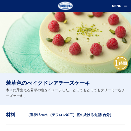
若草色のべイクドレアチーズケーキ
木々に芽生える若草の色をイメージした、とってもとってもクリーミーなチ
ーズケーキ。
材料
（直径15cmの（テフロン加工）底の抜ける丸型1台分）