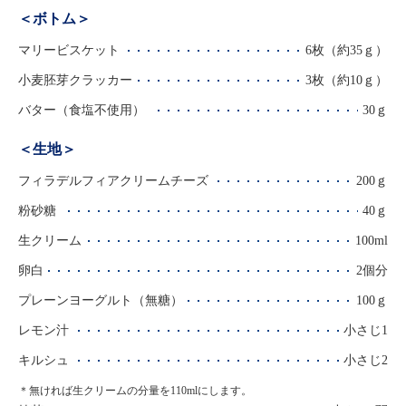
＜ボトム＞
マリービスケット
6枚（約35ｇ）
小麦胚芽クラッカー
3枚（約10ｇ）
バター（食塩不使用）
30ｇ
＜生地＞
フィラデルフィアクリームチーズ
200ｇ
粉砂糖
40ｇ
生クリーム
100ml
卵白
2個分
プレーンヨーグルト（無糖）
100ｇ
レモン汁
小さじ1
キルシュ
小さじ2
＊無ければ生クリームの分量を110mlにします。