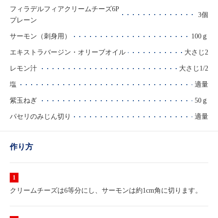
フィラデルフィアクリームチーズ6P
3個
プレーン
サーモン（刺身用）
100ｇ
エキストラバージン・オリーブオイル
大さじ2
レモン汁
大さじ1/2
塩
適量
紫玉ねぎ
50ｇ
パセリのみじん切り
適量
作り方
クリームチーズは6等分にし、サーモンは約1cm角に切ります。