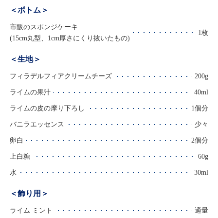
＜ボトム＞
市販のスポンジケーキ
1枚
(15cm丸型、1cm厚さにくり抜いたもの)
＜生地＞
フィラデルフィアクリームチーズ
200g
ライムの果汁
40ml
ライムの皮の摩り下ろし
1個分
バニラエッセンス
少々
卵白
2個分
上白糖
60g
水
30ml
＜飾り用＞
ライム ミント
適量