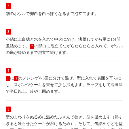
別のボウルで卵白を白っぽくなるまで泡立てます。
小鍋に上白糖と水を入れて中火にかけ、沸騰してから更に1分間
煮詰めます。
の卵白に泡立てながらたらたらと入れて、ボウル
2
の底が冷めるまで泡立て続けます。
に
のメレンゲを3回に分けて混ぜ、型に入れて表面を平らに
1
3
し、スポンジケーキを乗せて少し抑えます。ラップをして冷凍庫
で半日以上、冷やし固めます。
型のまわりをぬるめに温めたふきんで巻き、型を温めます（熱す
ぎると凍らせたケーキが溶けるため）。そして、缶詰めなどを型